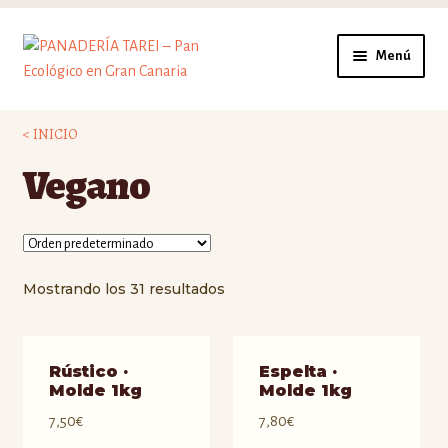
Ir
Ir
Menú
a
al
la
contenido
PREGUNTAS
navegación
< INICIO
DONDE
Vegano
MANIFIESTO
ESCUELA
Mostrando los 31 resultados
Rústico ·
Espelta ·
Molde 1kg
Molde 1kg
7,50
€
7,80
€