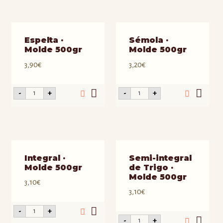
cantidad
Espelta ·
Sémola ·
Molde 500gr
Molde 500gr
3,90
€
3,20
€
Espelta
Sémola
-
+
-
+
·
·
Molde
Molde
500gr
500gr
cantidad
cantidad
Integral ·
Semi-integral
Molde 500gr
de Trigo ·
Molde 500gr
3,10
€
3,10
€
Integral
-
+
·
Semi-
-
+