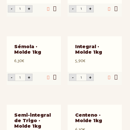
Rústico
Espelta
-
+
-
+
·
·
Molde
Molde
1kg
1kg
cantidad
cantidad
Sémola ·
Integral ·
Molde 1kg
Molde 1kg
6,30
€
5,90
€
Sémola
Integral
-
+
-
+
·
·
Molde
Molde
1kg
1kg
cantidad
cantidad
Semi-integral
Centeno ·
de Trigo ·
Molde 1kg
Molde 1kg
6,30
€