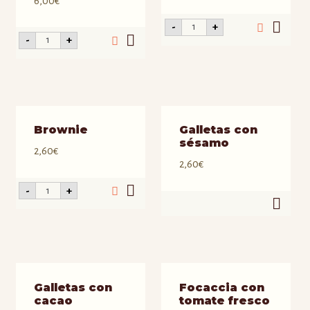
6,00
€
Queque
-
+
cacao
Queque
-
+
y
guarapo
naranja
y
cantidad
limón
cantidad
Brownie
Galletas con
sésamo
2,60
€
2,60
€
Brownie
-
+
cantidad
Galletas con
Focaccia con
cacao
tomate fresco