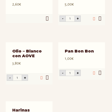
2,60
€
5,00
€
Focaccia
-
+
con
tomate
fresco
cantidad
Olio – Blanco
Pan Bon Bon
con AOVE
1,00
€
3,80
€
Pan
-
+
Bon
Olio
-
+
Bon
-
cantidad
Blanco
con
AOVE
cantidad
Harinas