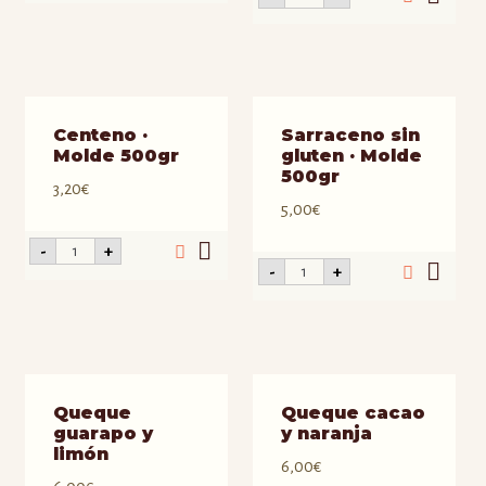
Molde
integral
500gr
de
cantidad
Trigo
·
Molde
500gr
cantidad
Centeno ·
Sarraceno sin
Molde 500gr
gluten · Molde
500gr
3,20
€
5,00
€
Centeno
-
+
·
Sarraceno
-
+
Molde
sin
500gr
gluten
cantidad
·
Molde
500gr
cantidad
Queque
Queque cacao
guarapo y
y naranja
limón
6,00
€