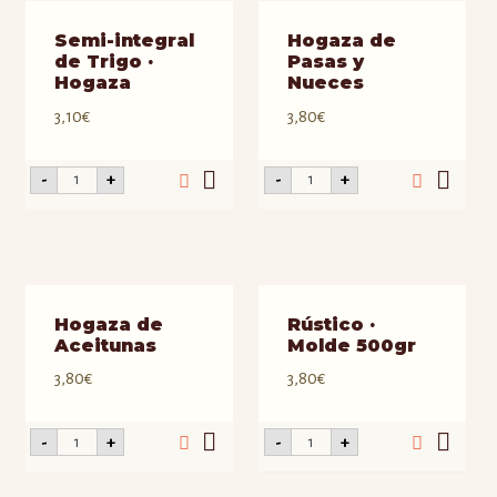
Semi-integral
Hogaza de
de Trigo ·
Pasas y
Hogaza
Nueces
3,10
€
3,80
€
Semi-
Hogaza
-
+
-
+
integral
de
de
Pasas
Trigo
y
·
Nueces
Hogaza
cantidad
cantidad
Hogaza de
Rústico ·
Aceitunas
Molde 500gr
3,80
€
3,80
€
Hogaza
Rústico
-
+
-
+
de
·
Aceitunas
Molde
cantidad
500gr