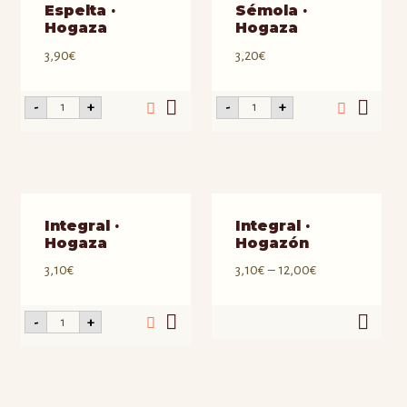
Espelta ·
Sémola ·
Hogaza
Hogaza
3,90
€
3,20
€
Espelta
Sémola
-
+
-
+
·
·
Hogaza
Hogaza
cantidad
cantidad
Integral ·
Integral ·
Hogaza
Hogazón
3,10
€
3,10
€
–
12,00
€
Integral
-
+
·
Hogaza
cantidad