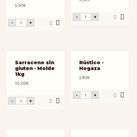
5,60
€
Centeno
-
+
·
Semi-
-
+
Molde
integral
1kg
de
cantidad
Trigo
·
Molde
1kg
cantidad
Sarraceno sin
Rústico ·
gluten · Molde
Hogaza
1kg
3,80
€
10,00
€
Rústico
-
+
·
Sarraceno
-
+
Hogaza
sin
cantidad
gluten
·
Molde
1kg
cantidad