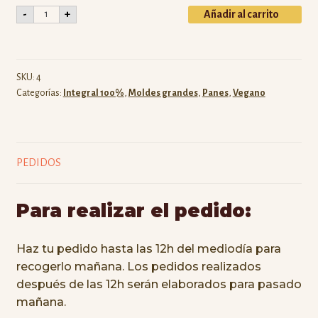
Integral
-
+
Añadir al carrito
·
Molde
1kg
cantidad
SKU:
4
Categorías:
Integral 100%
,
Moldes grandes
,
Panes
,
Vegano
PEDIDOS
Para realizar el pedido:
Haz tu pedido hasta las 12h del mediodía para
recogerlo mañana. Los pedidos realizados
después de las 12h serán elaborados para pasado
mañana.