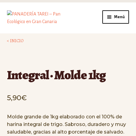
Ir
Ir
Menú
a
al
la
contenido
PREGUNTAS
navegación
< INICIO
DONDE
MANIFIESTO
Integral · Molde 1kg
ESCUELA
5,90
€
Molde grande de 1kg elaborado con el 100% de
harina integral de trigo. Sabroso, duradero y muy
saludable, gracias al alto porcentaje de salvado.