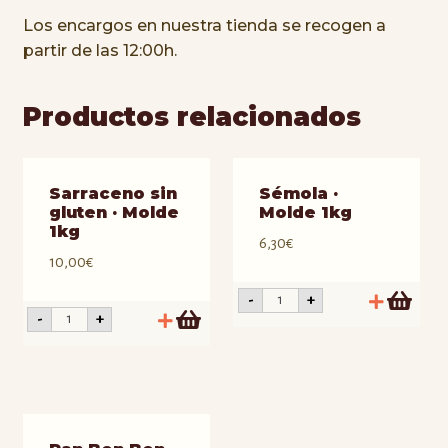
Los encargos en nuestra tienda se recogen a
partir de las 12:00h.
Productos relacionados
Sarraceno sin
Sémola ·
gluten · Molde
Molde 1kg
1kg
6,30
€
10,00
€
Sémola
-
+
·
Sarraceno
-
+
Molde
sin
1kg
gluten
cantidad
·
Molde
1kg
cantidad