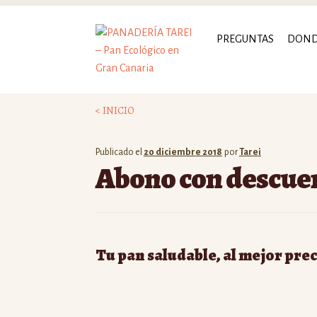
Ir
Ir
PREGUNTAS
DON
a
al
la
contenido
navegación
< INICIO
Publicado el
20 diciembre 2018
por
Tarei
Abono con descue
Tu pan saludable, al mejor prec