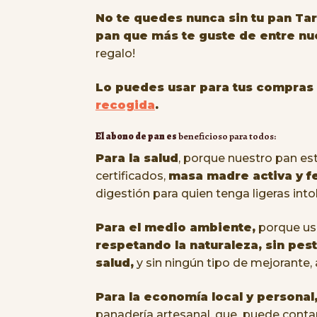
No te quedes nunca sin tu pan Tar
pan que más te guste de entre nu
regalo!
Lo puedes usar para tus compras
recogida
.
El abono de pan es
beneficioso para todos:
Para la salud
, porque nuestro pan es
certificados,
masa madre activa y f
digestión para quien tenga ligeras into
Para el medio ambiente,
porque us
respetando
la naturaleza, sin pes
salud,
y sin ningún tipo de mejorante,
Para la economía local y personal
panadería artesanal, que puede contar 