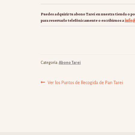
Puedes adquirir tu abono Tarei en nuestra tienda o p
para reservarlo telefónicamente o escribirnos a
info@
Categoría:
Abono Tarei
Navegación
Anterior:
Ver los Puntos de Recogida de Pan Tarei
de
entradas