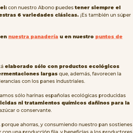
ei:
con nuestro Abono puedes
tener siempre el
estras 6 variedades clásicas.
¡Es también un súper
 en
nuestra panadería
u en nuestro
puntos de
tá
elaborado sólo con productos ecológicos
ermentaciones largas
que, además, favorecen la
lerancias con los panes industriales.
amos sólo harinas españolas ecológicas producidas
ticidas ni tratamientos químicos dañinos para la
 azúcar o conservante.
,
porque ahorras, y consumiendo nuestro pan sostienes 
con una producción fija, y beneficias a los productores