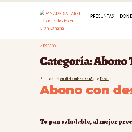
Ir
Ir
PREGUNTAS
DON
a
al
la
contenido
navegación
< INICIO
Categoría:
Abono 
Publicado el
20 diciembre 2018
por
Tarei
Abono con de
Tu pan saludable, al mejor prec